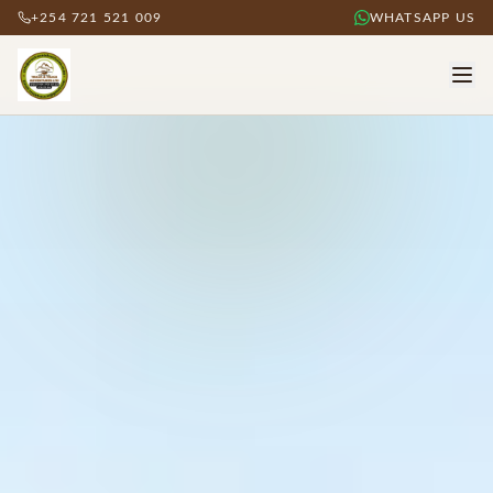
+254 721 521 009
WHATSAPP US